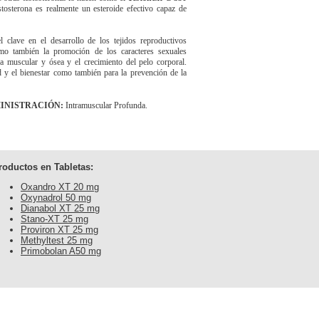
stosterona es realmente un esteroide efectivo capaz de
 clave en el desarrollo de los tejidos reproductivos
omo también la promoción de los caracteres sexuales
a muscular y ósea y el crecimiento del pelo corporal.
d y el bienestar como también para la prevención de la
MINISTRACIÓN:
Intramuscular Profunda.
roductos en Tabletas:
Oxandro XT 20 mg
Oxynadrol 50 mg
Dianabol XT 25 mg
Stano-XT 25 mg
Proviron XT 25 mg
Methyltest 25 mg
Primobolan A50 mg