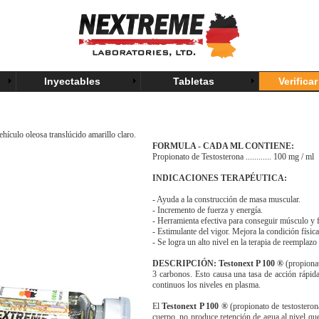
Inyectables
Tabletas
Verifica
Vehículo oleosa
translúcido amarillo claro.
FORMULA - CADA ML CONTIENE:
Propionato de Testosterona ............ 100 mg / ml
INDICACIONES TERAPÉUTICA:
- Ayuda a la construcción de masa muscular.
- Incremento de fuerza y energía.
- Herramienta efectiva para conseguir músculo y f
- Estimulante del vigor. Mejora la condición física 
- Se logra un alto nivel en la terapia de reemplazo
DESCRIPCIÓN:
Testonext P 100 ®
(propionat
3 carbonos. Esto causa una tasa de acción rápid
continuos los niveles en plasma.
El
Testonext P 100 ®
(propionato de testosteron
cuerpo, no produce retención de agua al nivel qu