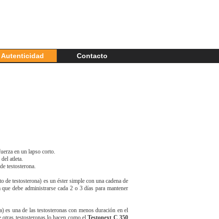
r Autenticidad
Contacto
uerza en un lapso corto.
del atleta.
 de testosterona.
o de testosterona) es un éster simple con una cadena de
a que debe administrarse cada 2 o 3 días para mantener
a) es una de las testosteronas con menos duración en el
e otras testosteronas lo hacen como el
Testonext C 350