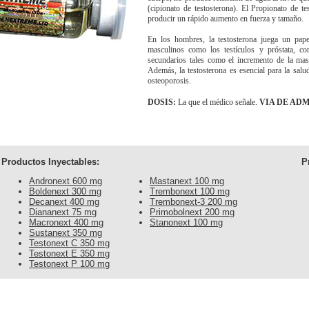
(cipionato de testosterona). El Propionato de te
producir un rápido aumento en fuerza y tamaño.
En los hombres, la testosterona juega un papel
masculinos como los testículos y próstata, c
secundarios tales como el incremento de la mas
Además, la testosterona es esencial para la salu
osteoporosis.
DOSIS:
La que el médico señale.
VIA DE AD
Productos Inyectables:
P
Andronext 600 mg
Mastanext 100 mg
Boldenext 300 mg
Trembonext 100 mg
Decanext 400 mg
Trembonext-3 200 mg
Diananext 75 mg
Primobolnext 200 mg
Macronext 400 mg
Stanonext 100 mg
Sustanext 350 mg
Testonext C 350 mg
Testonext E 350 mg
Testonext P 100 mg